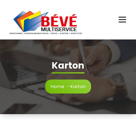
Ga
naar
de
inhoud
Karton
Home
-
Karton