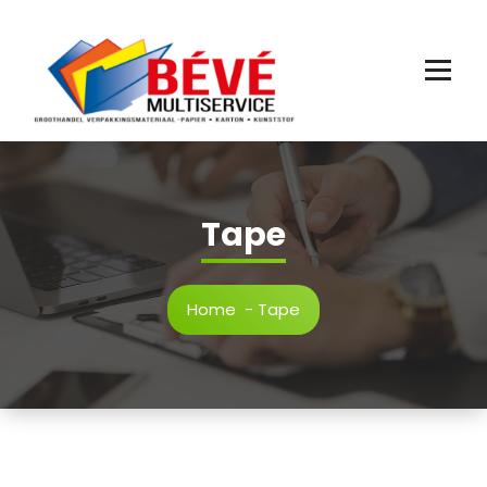
Ga
naar
de
inhoud
Tape
Home
-
Tape