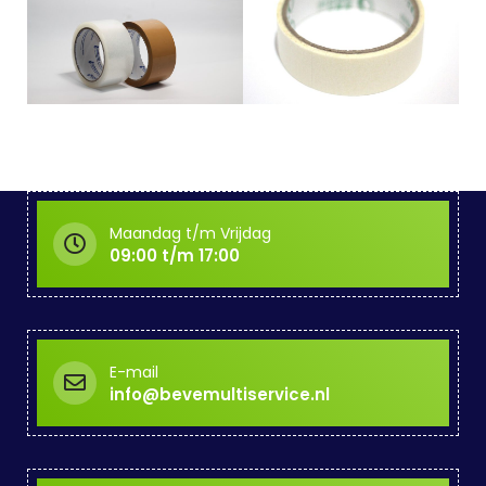
Maandag t/m Vrijdag
09:00 t/m 17:00
E-mail
info@bevemultiservice.nl